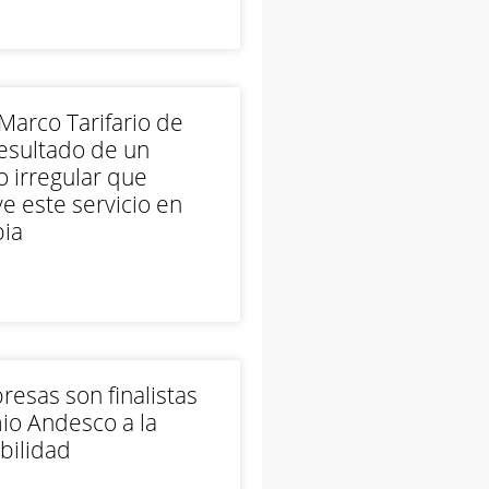
arco Tarifario de
esultado de un
 irregular que
e este servicio en
ia
esas son finalistas
io Andesco a la
bilidad