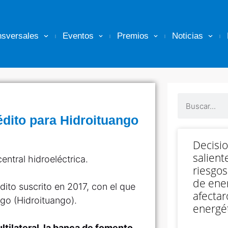
nsversales
Eventos
Premios
Noticias
édito para Hidroituango
Decisi
salient
entral hidroeléctrica.
riesgos
de ener
ito suscrito en 2017, con el que
afectar
ngo (Hidroituango).
energét
tilateral, la banca de fomento