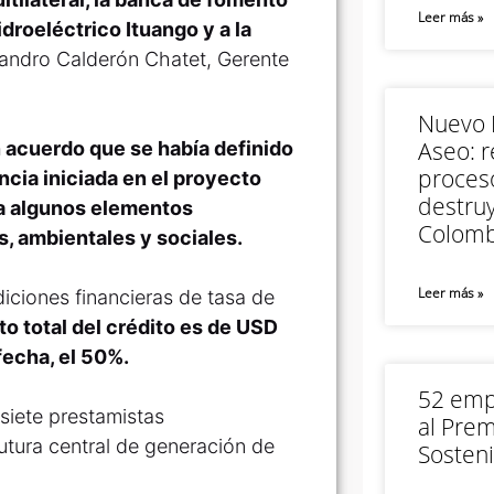
Leer más »
droeléctrico Ituango y a la
ejandro Calderón Chatet, Gerente
Nuevo M
Aseo: r
n acuerdo que se había definido
proceso
ncia iniciada en el proyecto
destruy
iza algunos elementos
Colomb
, ambientales y sociales.
Leer más »
iciones financieras de tasa de
to total del crédito es de USD
fecha, el 50%.
52 empr
siete prestamistas
al Prem
futura central de generación de
Sosteni