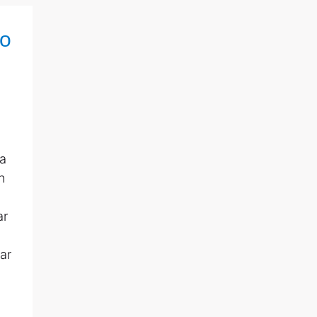
ío
ía
n
ar
ar