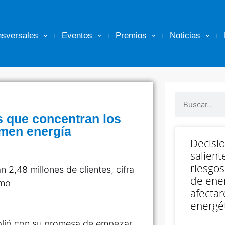
nsversales
Eventos
Premios
Noticias
es que concentran los
men energía
Decisi
salient
riesgos
 2,48 millones de clientes, cifra
de ener
umo
afectar
energét
mplió con su promesa de empezar