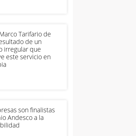
arco Tarifario de
esultado de un
 irregular que
e este servicio en
ia
esas son finalistas
io Andesco a la
bilidad