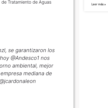
a de Tratamiento de Aguas
Leer más »
zl
, se garantizaron los
 hoy
@
Andesco1
nos
orno ambiental, mejor
r empresa mediana de
@
jcardonaleon