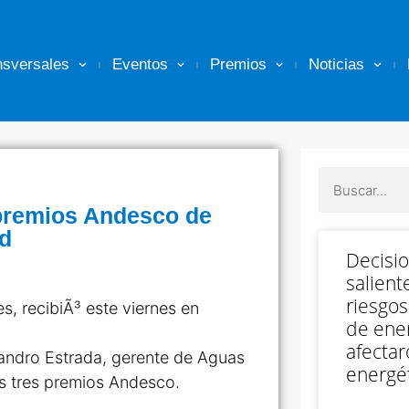
nsversales
Eventos
Premios
Noticias
premios Andesco de
ad
Decisi
salient
riesgos
de ener
afectar
andro Estrada, gerente de Aguas
energét
os tres premios Andesco.