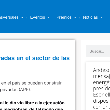
nsversales
Eventos
Premios
Noticias
vadas en el sector de las
Andesc
mensaj
energét
 en el país se puedan construir
preside
 privadas (APP).
Espriell
disposi
 le dio vía libre a la ejecución
conjunt
 de megaobras, de tal modo que