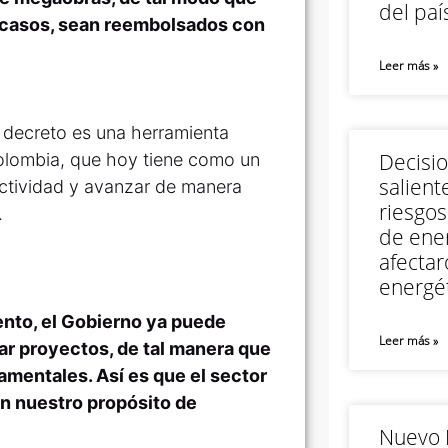
del paí
s casos, sean reembolsados con
Leer más »
e decreto es una herramienta
Decisi
Colombia, que hoy tiene como un
salient
ectividad y avanzar de manera
riesgos
.
de ener
afectar
energét
nto, el Gobierno ya puede
Leer más »
zar proyectos, de tal manera que
namentales. Así es que el sector
en nuestro propósito de
Nuevo M