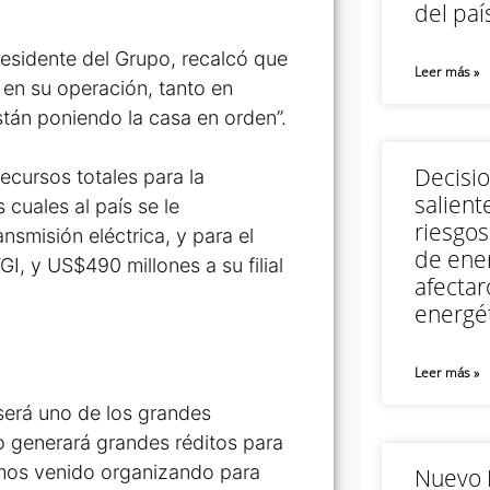
del paí
residente del Grupo, recalcó que
Leer más »
 en su operación, tanto en
stán poniendo la casa en orden”.
Decisi
cursos totales para la
salient
 cuales al país se le
riesgos
smisión eléctrica, y para el
de ener
, y US$490 millones a su filial
afectar
energét
Leer más »
 será uno de los grandes
o generará grandes réditos para
emos venido organizando para
Nuevo M