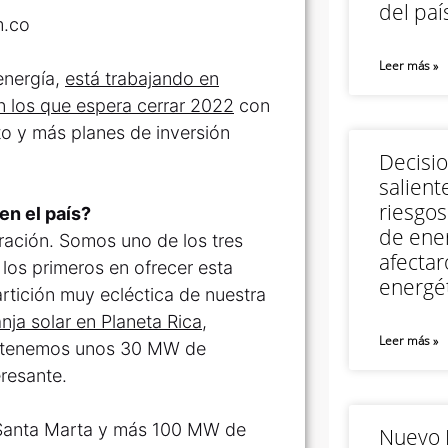
del paí
m.co
Leer más »
energía,
está trabajando en
n los que espera cerrar 2022
con
o y más planes de inversión
Decisi
salient
riesgos
en el país?
de ener
ación. Somos uno de los tres
afectar
los primeros en ofrecer esta
energét
rtición muy ecléctica de nuestra
ja solar en Planeta Rica,
Leer más »
 tenemos unos 30 MW de
eresante.
Santa Marta y más 100 MW de
Nuevo M