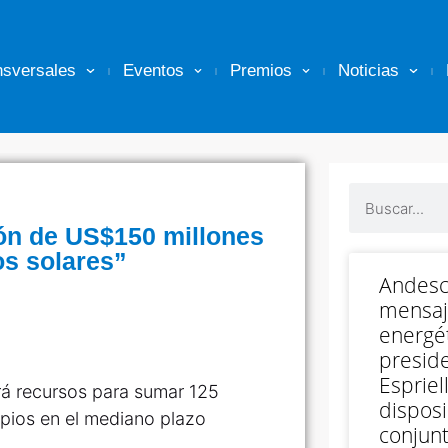
nsversales
Eventos
Premios
Noticias
ón de US$150 millones
os solares”
Andesc
mensaj
energét
preside
Espriell
rá recursos para sumar 125
disposi
pios en el mediano plazo
conjunt