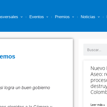
nsversales
Eventos
Premios
Noticias
bemos
Nuevo M
Aseo: r
proceso
destruy
si logra un buen gobierno
Colomb
Leer más »
os elegidos a la Cámara y