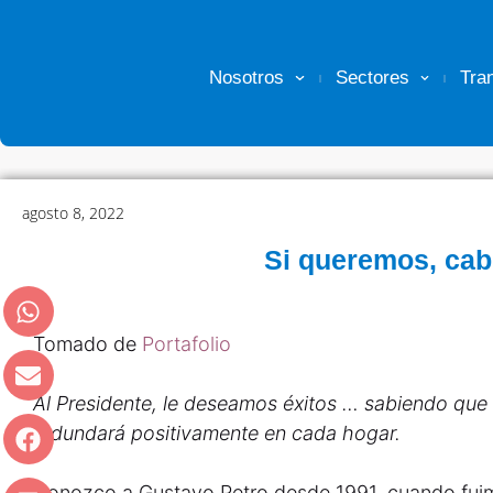
Nosotros
Sectores
Tra
agosto 8, 2022
Si queremos, ca
Tomado de
Portafolio
Al Presidente, le deseamos éxitos … sabiendo que 
redundará positivamente en cada hogar.
Conozco a Gustavo Petro desde 1991, cuando fuim