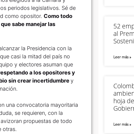
s periodos legislativos. Sé de
dad como opositor.
Como todo
o que sabe manejar las
52 empr
al Prem
Sosteni
lcanzar la Presidencia con la
que casi la mitad del país no
Leer más »
 equipo y electores asuman que
respetando a los opositores y
io sin crear incertidumbre
y
Colomb
nación.
ambien
hoja de
on una convocatoria mayoritaria
Gobier
duda, se requieren, con la
 avizoran propuestas de todo
Leer más »
e otras.