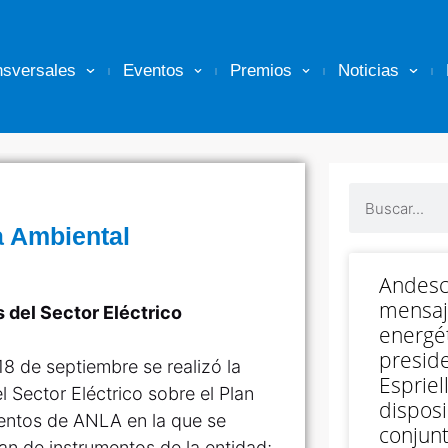
nsversales
Eventos
Premios
Noticias
 Ambiental
Andesc
mensaj
 del Sector Eléctrico
energét
preside
18 de septiembre se realizó la
Espriell
 Sector Eléctrico sobre el Plan
disposi
entos de ANLA en la que se
conjunt
lan de instrumentos de la entidad;