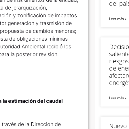
del paí
a de jerarquización,
ación y zonificación de impactos
Leer más »
ctor generación y trasmisión de
a propuesta de cambios menores;
esta de obligaciones mínimas
Decisi
utoridad Ambiental recibió los
salient
a la posterior revisión.
riesgos
de ener
afectar
energét
Leer más »
 la estimación del caudal
 través de la Dirección de
Nuevo M