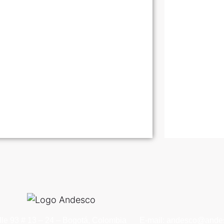
lle 93 # 13 – 24 – Bogotá, Colombia
E-mail: andesco@andes