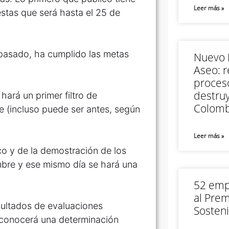
Leer más »
estas que será hasta el 25 de
io pasado, ha cumplido las metas
Nuevo M
Aseo: r
proceso
destruy
hará un primer filtro de
Colomb
e (incluso puede ser antes, según
Leer más »
o y de la demostración de los
embre y ese mismo día se hará una
52 empr
al Prem
sultados de evaluaciones
Sosteni
 conocerá una determinación