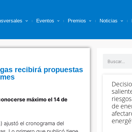
nsversales
Eventos
Premios
Noticias
gas recibirá propuestas
e mes
Decisi
salient
riesgos
a conocerse máximo el 14 de
de ener
afectar
energét
) ajustó el cronograma del
as. Lo primero que publicó tiene