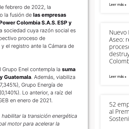
Leer más »
e febrero de 2022, la
o la fusión de
las empresas
 Power Colombia S.A.S. ESP y
ca sociedad cuya razón social es
Nuevo M
spectivo proceso de
Aseo: r
proceso
 y el registro ante la Cámara de
destruy
Colomb
l Grupo Enel contempla la
suma
 y Guatemala
. Además, viabiliza
Leer más »
(57,345%), Grupo Energía de
0,140%). Lo anterior, a raíz del
 GEB en enero de 2021.
52 empr
al Prem
bilitar la transición energética
Sosteni
ipal motor para acelerar la