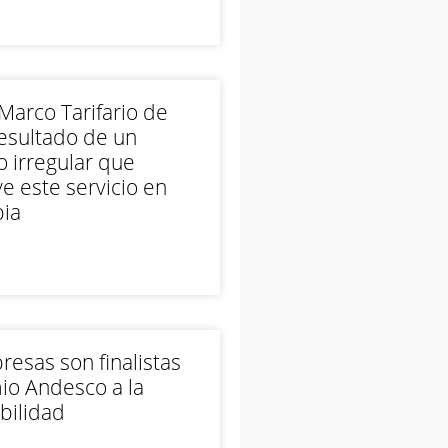
arco Tarifario de
esultado de un
 irregular que
e este servicio en
ia
esas son finalistas
io Andesco a la
bilidad