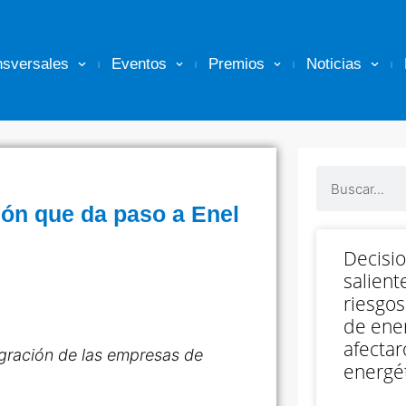
nsversales
Eventos
Premios
Noticias
ón que da paso a Enel
Decisi
salient
riesgos
de ener
afectar
gración de las empresas de
energét