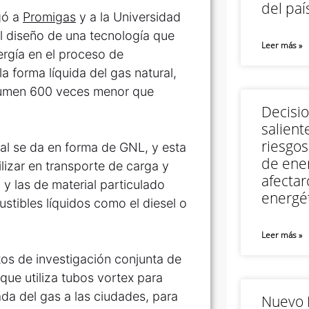
del paí
gó a
Promigas
y a la Universidad
l diseño de una tecnología que
Leer más »
rgía en el proceso de
a forma líquida del gas natural,
olumen 600 veces menor que
Decisi
salient
riesgos
ral se da en forma de GNL, y esta
de ener
lizar en transporte de carga y
afectar
y las de material particulado
energét
tibles líquidos como el diesel o
Leer más »
tos de investigación conjunta de
que utiliza tubos vortex para
ada del gas a las ciudades, para
Nuevo M