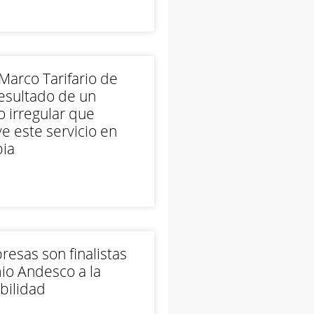
arco Tarifario de
esultado de un
 irregular que
e este servicio en
ia
esas son finalistas
io Andesco a la
bilidad