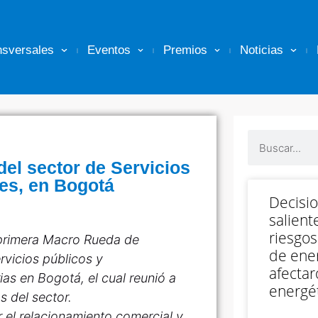
nsversales
Eventos
Premios
Noticias
el sector de Servicios
es, en Bogotá
Decisi
salient
riesgos
a primera Macro Rueda de
de ener
rvicios públicos y
afectar
as en Bogotá, el cual reunió a
energét
s del sector.
 el relacionamiento comercial y