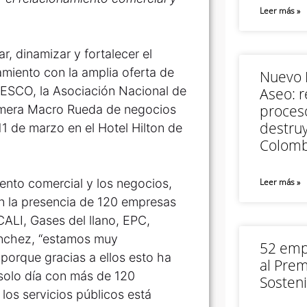
Leer más »
r, dinamizar y fortalecer el
miento con la amplia oferta de
Nuevo M
DESCO, la Asociación Nacional de
Aseo: r
proceso
rimera Macro Rueda de negocios
destruy
1 de marzo en el Hotel Hilton de
Colomb
iento comercial y los negocios,
Leer más »
 la presencia de 120 empresas
CALI, Gases del llano, EPC,
Sánchez, “estamos muy
52 empr
porque gracias a ellos esto ha
al Prem
 solo día con más de 120
Sosteni
los servicios públicos está