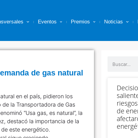
nsversales
Eventos
Premios
Noticias
 demanda de gas natural
Decisi
salient
tural en el país, pidieron los
riesgos
ro de la Transportadora de Gas
de ener
enominó “Usa gas, es natural”, la
afectar
z, destacó la importancia de la
energét
 de este energético.
ral sigue creciendo,