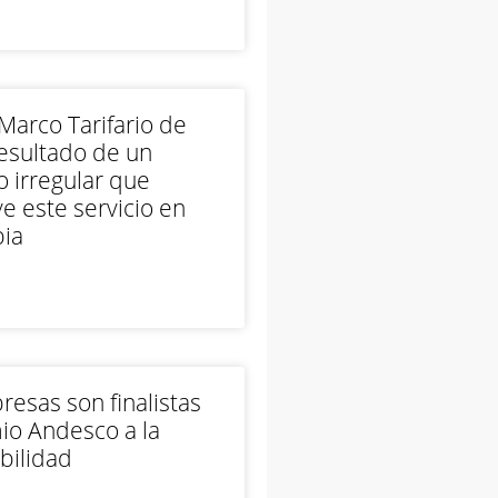
arco Tarifario de
esultado de un
 irregular que
e este servicio en
ia
esas son finalistas
io Andesco a la
bilidad