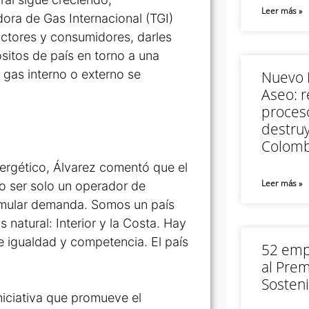
Leer más »
ora de Gas Internacional (TGI)
ctores y consumidores, darles
sitos de país en torno a una
gas interno o externo se
Nuevo M
Aseo: r
proceso
destruy
Colomb
nergético, Álvarez comentó que el
Leer más »
no ser solo un operador de
timular demanda. Somos un país
natural: Interior y la Costa. Hay
 igualdad y competencia. El país
52 empr
al Prem
Sosteni
niciativa que promueve el