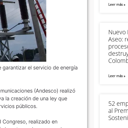
Leer más »
Nuevo M
Aseo: r
proceso
destruy
Colomb
garantizar el servicio de energía
Leer más »
omunicaciones (Andesco) realizó
a la creación de una ley que
52 empr
rvicios públicos.
al Prem
Sosteni
XI Congreso, realizado en