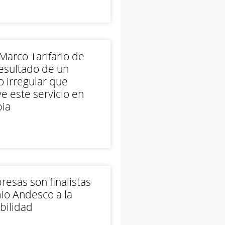
arco Tarifario de
esultado de un
 irregular que
e este servicio en
ia
esas son finalistas
io Andesco a la
bilidad