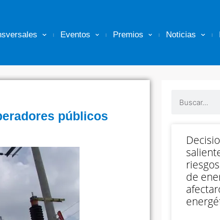
nsversales
Eventos
Premios
Noticias
peradores públicos
Decisi
salient
riesgos
de ener
afectar
energét