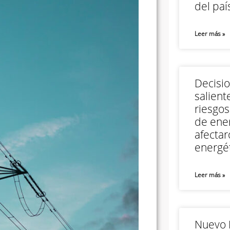
del paí
Leer más »
Decisi
salient
riesgos
de ener
afectar
energét
Leer más »
Nuevo M