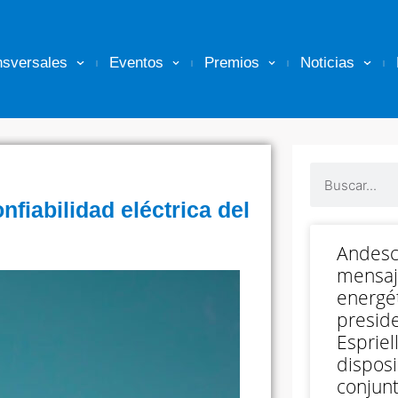
nsversales
Eventos
Premios
Noticias
fiabilidad eléctrica del
Andesc
mensaj
energét
preside
Espriell
disposi
conjunt