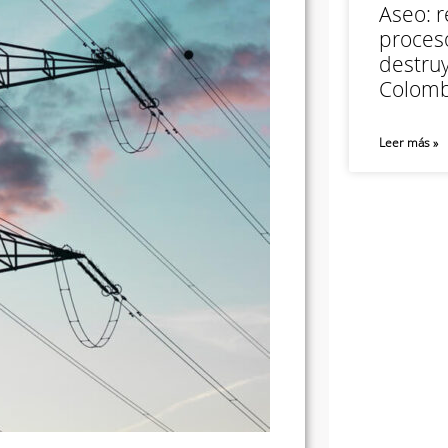
Aseo: r
proceso
destruy
Colomb
Leer más »