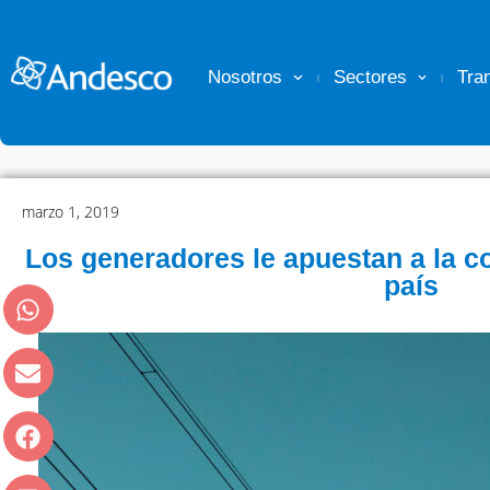
Nosotros
Sectores
Tra
marzo 1, 2019
Los generadores le apuestan a la con
país