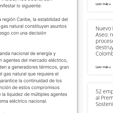
Leer más »
estar lo siguiente:
a región Caribe, la estabilidad del
 gas natural constituyen asuntos
Nuevo M
riesgo con una decisión
Aseo: r
proceso
destruy
Colomb
anda nacional de energía y
n agentes del mercado eléctrico,
nden a generadores térmicos, gran
Leer más »
l gas natural que requiere el
arantice la continuidad de los
atención de estos compromisos
52 empr
la liquidez de múltiples agentes
al Prem
tema eléctrico nacional.
Sosteni