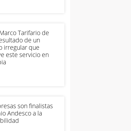
arco Tarifario de
esultado de un
 irregular que
e este servicio en
ia
esas son finalistas
io Andesco a la
bilidad