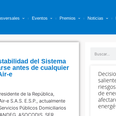
nsversales
Eventos
Premios
Noticias
stabilidad del Sistema
arse antes de cualquier
Decisi
Air-e
salient
riesgos
de ener
residente de la República,
afectar
ir-e S.A.S. E.S.P., actualmente
energét
ervicios Públicos Domiciliarios
, ANDEG, ASOCODIS, SER