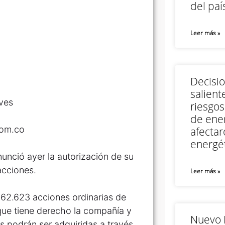
del paí
Leer más »
Decisi
salient
eves
riesgos
de ener
com.co
afectar
energét
unció ayer la autorización de su
acciones.
Leer más »
.362.623 acciones ordinarias de
 que tiene derecho la compañía y
Nuevo M
s podrán ser adquiridas a través