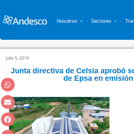
Nosotros
Sectores
Tra
julio 5, 2019
Junta directiva de Celsia aprobó 
de Epsa en emisión