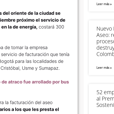
Leer más »
 del oriente de la ciudad se
tiembre próximo el servicio de
 en la de energía,
costará 300
Nuevo M
Aseo: r
proceso
destruy
aba de tomar la empresa
Colomb
servicio de facturación que tenía
Bogotá para las localidades de
 Cristóbal, Usme y Sumapaz.
Leer más »
de atraco fue arrollado por bus
52 empr
al Prem
a la facturación del aseo
Sosteni
rios a los que les presta el