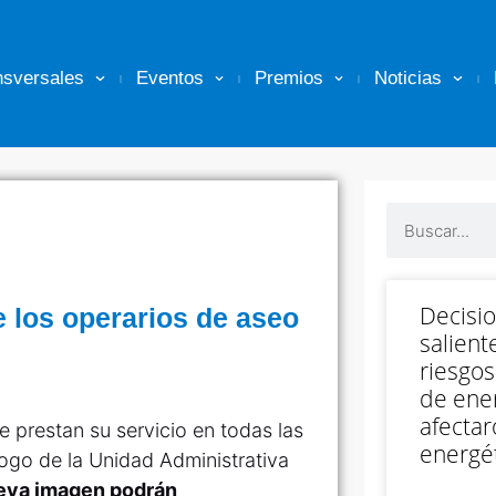
nsversales
Eventos
Premios
Noticias
Decisi
 los operarios de aseo
salient
riesgos
de ener
afectar
 prestan su servicio en todas las
energét
logo de la Unidad Administrativa
ueva imagen podrán