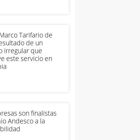
arco Tarifario de
esultado de un
 irregular que
e este servicio en
ia
esas son finalistas
io Andesco a la
bilidad