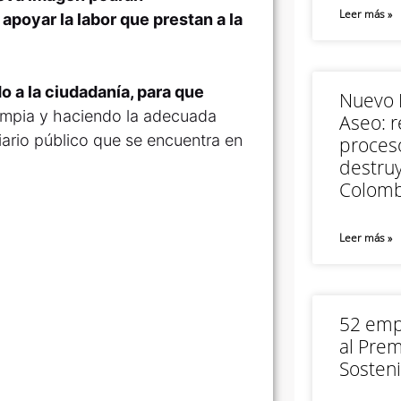
Leer más »
 apoyar la labor que prestan a la
 a la ciudadanía, para que
Nuevo M
limpia y haciendo la adecuada
Aseo: r
iario público que se encuentra en
proceso
destruy
Colomb
Leer más »
52 empr
al Prem
Sosteni