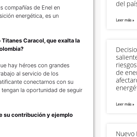
del paí
as compañías de Enel en
ición energética, es un
Leer más »
 Titanes Caracol, que exalta la
Decisi
Colombia?
salient
riesgos
ue hay héroes con grandes
de ener
abajo al servicio de los
afectar
tificante conectarnos con su
energét
 tengan la oportunidad de seguir
Leer más »
e su contribución y ejemplo
Nuevo M