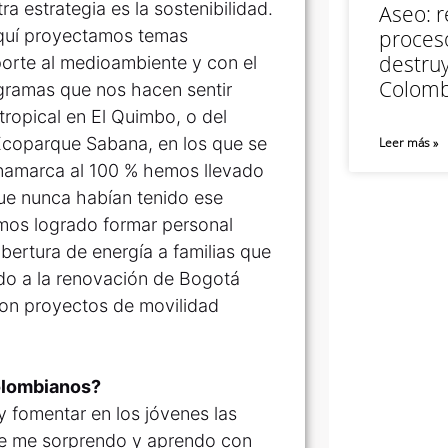
a estrategia es la sostenibilidad.
Aseo: r
aquí proyectamos temas
proceso
destruy
orte al medioambiente y con el
Colomb
ogramas que nos hacen sentir
ropical en El Quimbo, o del
Ecoparque Sabana, en los que se
Leer más »
namarca al 100 % hemos llevado
que nunca habían tenido ese
emos logrado formar personal
obertura de energía a familias que
do a la renovación de Bogotá
con proyectos de movilidad
olombianos?
 fomentar en los jóvenes las
re me sorprendo y aprendo con