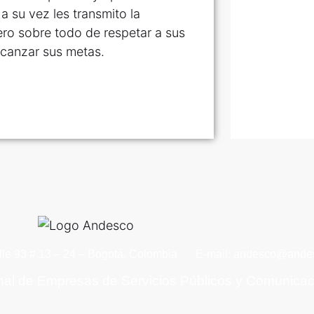
 su vez les transmito la
ero sobre todo de respetar a sus
lcanzar sus metas.
lle 93 # 13 – 24 – Bogotá, Colombia
E-mail: andesco@andes
nal de Empresas de Servicios Públicos y Comunica