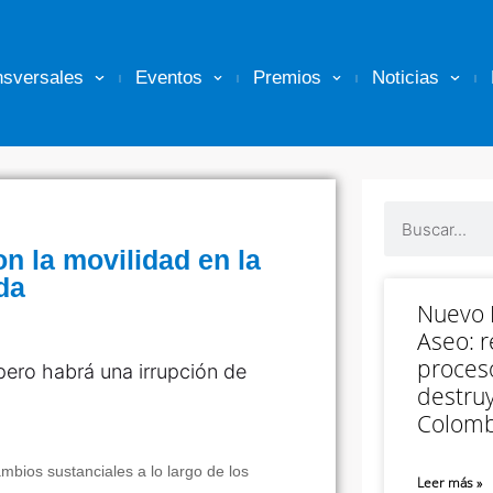
nsversales
Eventos
Premios
Noticias
n la movilidad en la
da
Nuevo M
Aseo: r
proceso
pero habrá una irrupción de
destruy
Colomb
bios sustanciales a lo largo de los
Leer más »