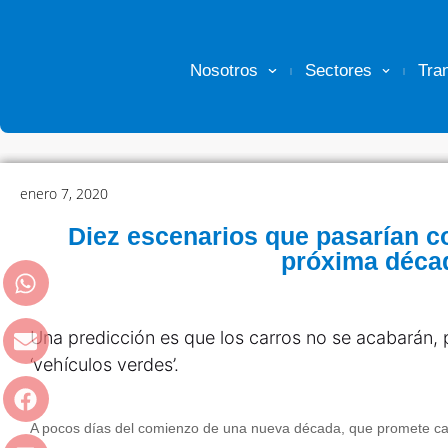
Nosotros
Sectores
Tra
enero 7, 2020
Diez escenarios que pasarían co
próxima déca
Una predicción es que los carros no se acabarán, 
‘vehículos verdes’.
A pocos días del comienzo de una nueva década, que promete cam