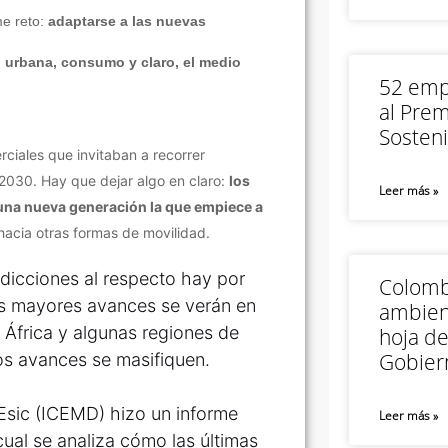
me reto:
adaptarse a las nuevas
d urbana, consumo y claro, el medio
52 empr
al Prem
Sosteni
rciales que invitaban a recorrer
el 2030. Hay que dejar algo en claro:
los
Leer más »
 una nueva generación la que empiece a
 hacia otras formas de movilidad.
dicciones al respecto hay por
Colomb
os mayores avances se verán en
ambien
 África y algunas regiones de
hoja de
Gobier
os avances se masifiquen.
e Esic (ICEMD) hizo un informe
Leer más »
cual se analiza cómo las últimas