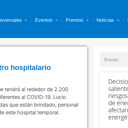
nsversales
Eventos
Premios
Noticias
tro hospitalario
Decisi
salient
ue tendrá al rededor de 2.200
riesgos
iferentes al COVID-19. Lucio
de ener
udas que están brindado, personal
afectar
de este hospital temporal.
energét