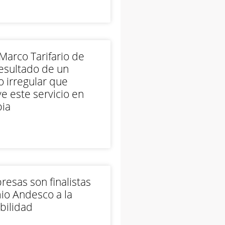
arco Tarifario de
esultado de un
 irregular que
e este servicio en
ia
esas son finalistas
io Andesco a la
bilidad