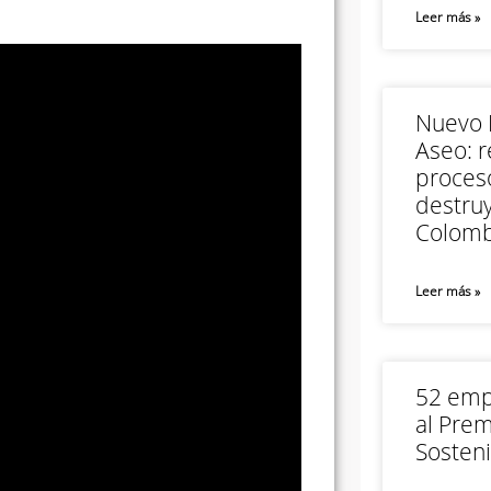
Leer más »
Nuevo M
Aseo: r
proceso
destruy
Colomb
Leer más »
52 empr
al Prem
Sosteni