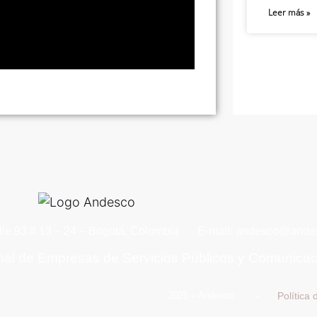
Leer más »
lle 93 # 13 – 24 – Bogotá, Colombia
E-mail: andesco@andes
nal de Empresas de Servicios Públicos y Comunica
Política
2025 – Andesco –