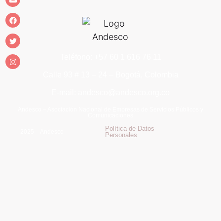
Teléfono: +57 60 1 616 76 11
Calle 93 # 13 – 24 – Bogotá, Colombia
E-mail: andesco@andesco.org.co
Andesco – Asociación Nacional de Empresas de Servicios Públicos y
Comunicaciones
Política de Datos
2025 – Andesco –
Personales