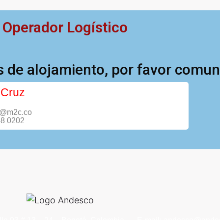
Operador Logístico
as de alojamiento, por favor comu
 Cruz
z@m2c.co
58 0202