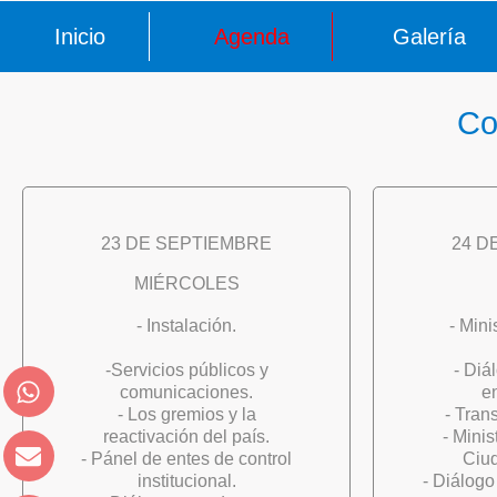
Inicio
Agenda
Galería
Co
23 DE SEPTIEMBRE
24 D
MIÉRCOLES
- Instalación.
- Mini
-Servicios públicos y
- Diá
comunicaciones.
e
- Los gremios y la
- Tran
reactivación del país.
- Minis
- Pánel de entes de control
Ciud
institucional.
- Diálogo