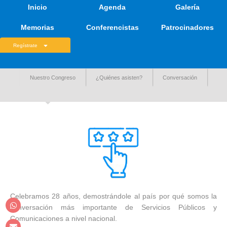
Inicio
Agenda
Galería
Memorias
Conferencistas
Patrocinadores
Regístrate
Nuestro Congreso
¿Quiénes asisten?
Conversación
Celebramos 28 años, demostrándole al país por qué somos la
conversación más importante de Servicios Públicos y
Comunicaciones a nivel nacional.