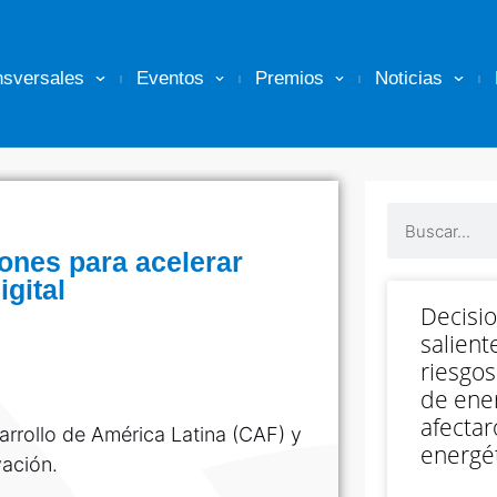
nsversales
Eventos
Premios
Noticias
ones para acelerar
gital
Decisi
salient
riesgos
de ener
afectar
rrollo de América Latina (CAF) y
energét
vación.