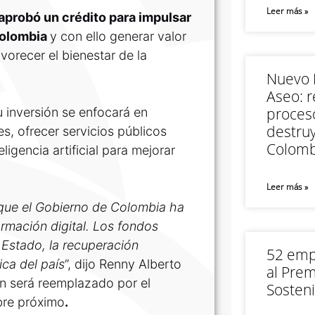
Leer más »
aprobó un crédito para impulsar
 Colombia
y con ello generar valor
vorecer el bienestar de la
Nuevo M
Aseo: r
proceso
u inversión se enfocará en
destruy
s, ofrecer servicios públicos
Colomb
ligencia artificial para mejorar
Leer más »
 que el Gobierno de Colombia ha
ormación digital. Los fondos
l Estado, la recuperación
52 empr
ica del país
”, dijo Renny Alberto
al Prem
en será reemplazado por el
Sosteni
bre próximo
.