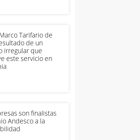
arco Tarifario de
esultado de un
 irregular que
e este servicio en
ia
esas son finalistas
io Andesco a la
bilidad