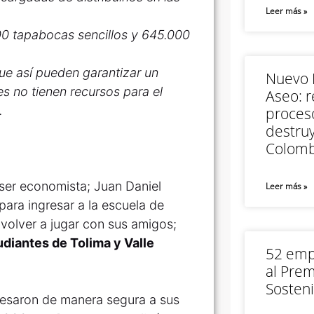
Leer más »
000 tapabocas sencillos y 645.000
ue así pueden garantizar un
Nuevo M
 no tienen recursos para el
Aseo: r
d.
proceso
destruy
Colomb
er economista; Juan Daniel
Leer más »
 para ingresar a la escuela de
 volver a jugar con sus amigos;
udiantes de Tolima y Valle
52 empr
al Prem
Sosteni
resaron de manera segura a sus