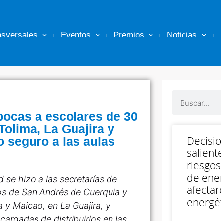
nsversales
Eventos
Premios
Noticias
abocas a escolares de 30
Tolima, La Guajira y
Decisi
o seguro a las aulas
salient
riesgos
de ener
 se hizo a las secretarías de
afectar
ios de San Andrés de Cuerquia y
energét
a y Maicao, en La Guajira, y
argadas de distribuirlos en las