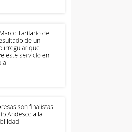
arco Tarifario de
esultado de un
 irregular que
e este servicio en
ia
esas son finalistas
io Andesco a la
bilidad