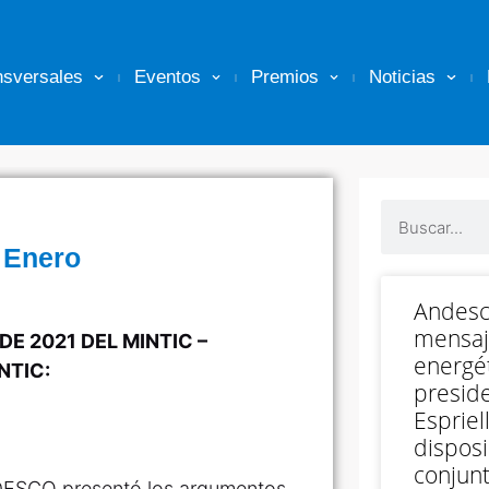
nsversales
Eventos
Premios
Noticias
 Enero
Andesc
mensaj
DE 2021 DEL MINTIC –
energét
NTIC:
preside
Espriell
disposi
conjunt
DESCO presentó los argumentos