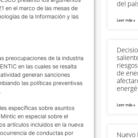
del paí
021 en el marco de las mesas de
nologías de la Información y las
Leer más »
Decisi
salient
s preocupaciones de la industria
riesgos
VENTIC en las cuales se resalta
de ener
matividad generan sanciones
afectar
biando las políticas preventivas
energét
.
Leer más »
des específicas sobre asuntos
Mintic en especial sobre el
os artículos incluidos en la nueva
 ocurrencia de conductas por
Nuevo M