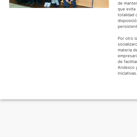
de manten
que evita
totalidad 
disposici
persisten
Por otro 
socializa
materia de
empresaria
de facilit
Andesco y
iniciativas