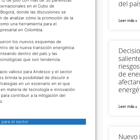
del paí
nternacionales en el Cubo de
 Bogotá, donde las discusiones se
in de analizar cómo la promoción de la
Leer más »
 como una herramienta para el
presarial en Colombia.
fueron los nuevos esquemas de
ntro de la nueva transición energética
Decisi
nteando dentro del país y las
salient
ecnológicas que son tendencia.
riesgos
acio valioso para Andesco y el sector
de ener
s brinda la posibilidad de discutir e
afectar
strategias en un escenario en el que
energét
 en materia de tecnología e innovación
para contribuir a la mitigación del
o.
Leer más »
 para el sector
Nuevo M