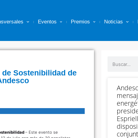
nsversales
Eventos
Premios
Noticias
 de Sostenibilidad de
 Andesco
Andesc
mensaj
energét
preside
Espriell
disposi
ostenibilidad
– Este evento se
conjunt
 12 de julio con más de 30 panelistas