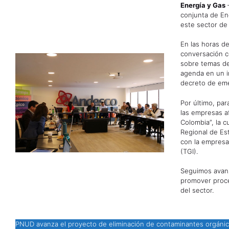
Energía y Gas
–
conjunta de En
este sector de 
En las horas d
conversación c
sobre temas de 
agenda en un i
decreto de eme
Por último, par
las empresas af
Colombia”, la c
Regional de Es
con la empresa
(TGI).
Seguimos avanz
promover proce
del sector.
PNUD avanza el proyecto de eliminación de contaminantes orgánic