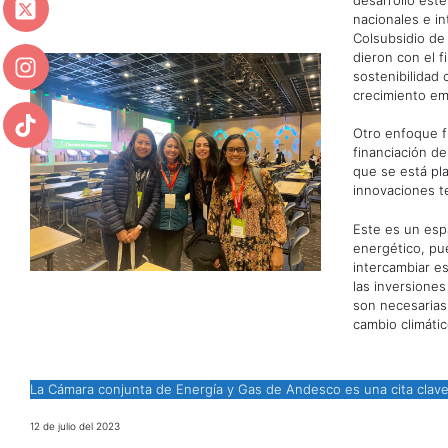
nacionales e i
Colsubsidio de
dieron con el f
sostenibilidad
crecimiento em
Otro enfoque 
financiación de
que se está pla
innovaciones t
Este es un esp
energético, pue
intercambiar e
las inversiones
son necesarias 
cambio climátic
La Cámara conjunta de Energía y Gas de Andesco es una cita clave
12 de julio del 2023