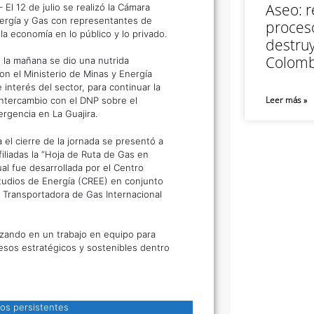
Aseo: r
 El 12 de julio se realizó la Cámara
ergía y Gas con representantes de
proceso
la economía en lo público y lo privado.
destruy
Colomb
e la mañana se dio una nutrida
on el Ministerio de Minas y Energía
interés del sector, para continuar la
Leer más »
ntercambio con el DNP sobre el
rgencia en La Guajira.
a el cierre de la jornada se presentó a
iliadas la “Hoja de Ruta de Gas en
ual fue desarrollada por el Centro
tudios de Energía (CREE) en conjunto
 Transportadora de Gas Internacional
ando en un trabajo en equipo para
sos estratégicos y sostenibles dentro
os persistentes