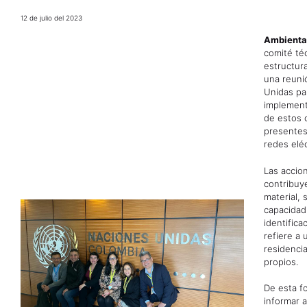
12 de julio del 2023
Ambiental
comité té
estructur
una reuni
Unidas par
implementa
de estos 
presentes
redes eléc
Las accio
contribuy
material, 
capacidad
identifica
refiere a
residenci
propios.
De esta f
informar 