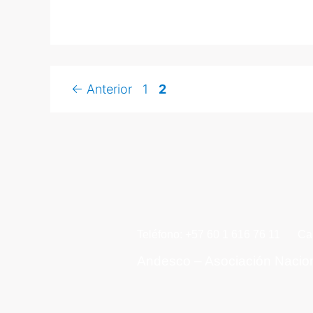
←
Anterior
1
2
Teléfono: +57 60 1 616 76 11
Ca
Andesco – Asociación Nacio