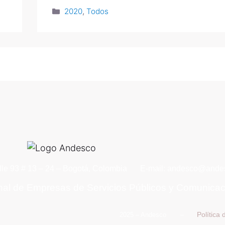
2020
,
Todos
lle 93 # 13 – 24 – Bogotá, Colombia
E-mail: andesco@andes
nal de Empresas de Servicios Públicos y Comunica
Política
2025 – Andesco –