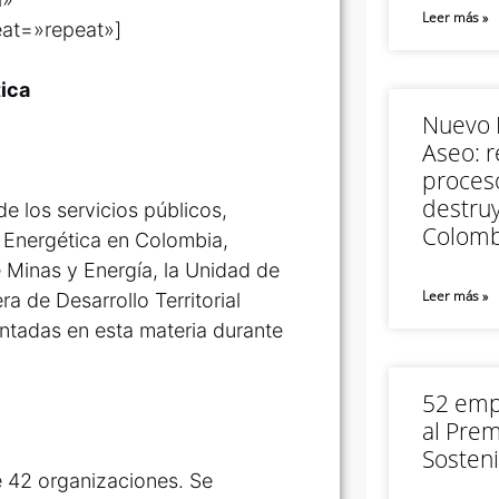
Leer más »
at=»repeat»]
tica
Nuevo M
Aseo: r
proceso
destruy
e los servicios públicos,
Colomb
a Energética en Colombia,
 Minas y Energía, la Unidad de
Leer más »
a de Desarrollo Territorial
ntadas en esta materia durante
52 empr
al Prem
Sosteni
 42 organizaciones. Se