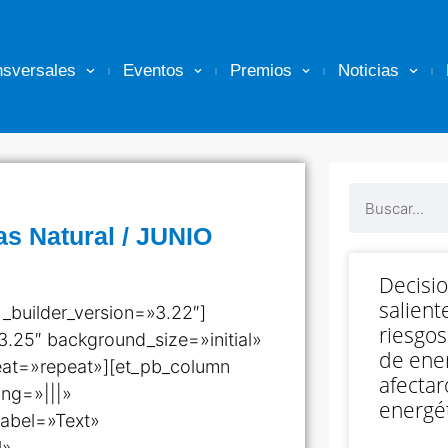
nsversales
Eventos
Premios
Noticias
as Natural / JUNIO
Decisi
salient
 _builder_version=»3.22″]
riesgos
3.25″ background_size=»initial»
de ener
eat=»repeat»][et_pb_column
afectar
ing=»|||»
energét
label=»Text»
l»