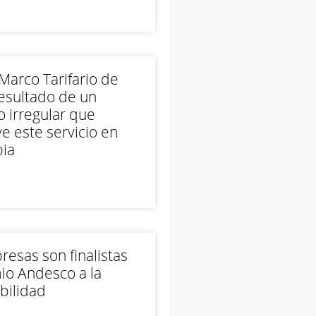
arco Tarifario de
esultado de un
 irregular que
e este servicio en
ia
esas son finalistas
io Andesco a la
bilidad