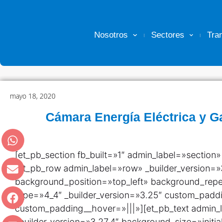
Nosotros
Sectores
Tra
mayo 18, 2020
Cámara Energía Eléctrica y G
[et_pb_section fb_built=»1″ admin_label=»section»
[et_pb_row admin_label=»row» _builder_version=»
background_position=»top_left» background_rep
type=»4_4″ _builder_version=»3.25″ custom_padd
custom_padding__hover=»|||»][et_pb_text admin_
_builder_version=»3.27.4″ background_size=»initia