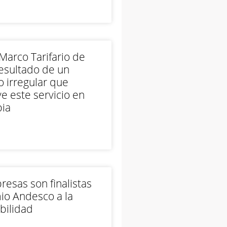
arco Tarifario de
esultado de un
 irregular que
e este servicio en
ia
esas son finalistas
io Andesco a la
bilidad