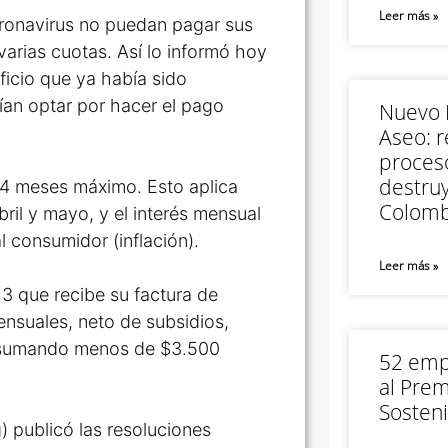
Leer más »
oronavirus no puedan pagar sus
 varias cuotas. Así lo informó hoy
ficio que ya había sido
ían optar por hacer el pago
Nuevo M
Aseo: r
proceso
destruy
 24 meses máximo. Esto aplica
Colomb
bril y mayo, y el interés mensual
l consumidor (inflación).
Leer más »
o 3 que recibe su factura de
nsuales, neto de subsidios,
s, sumando menos de $3.500
52 empr
al Prem
Sosteni
 publicó las resoluciones