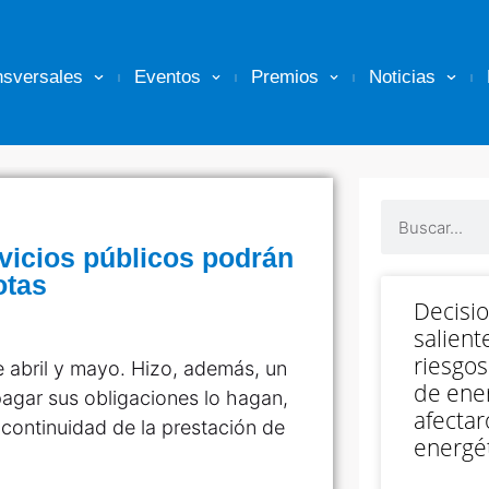
nsversales
Eventos
Premios
Noticias
vicios públicos podrán
otas
Decisi
salient
riesgos
de abril y mayo. Hizo, además, un
de ener
agar sus obligaciones lo hagan,
afectar
y continuidad de la prestación de
energét