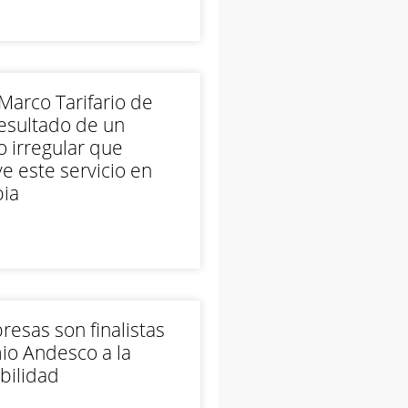
arco Tarifario de
esultado de un
 irregular que
e este servicio en
ia
esas son finalistas
io Andesco a la
bilidad