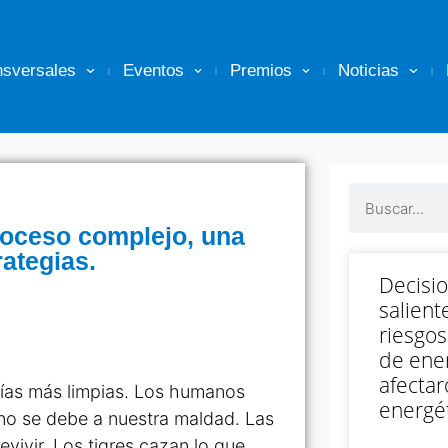
nsversales
Eventos
Premios
Noticias
roceso complejo, una
ategias.
Decisi
salient
riesgos
de ener
afectar
gías más limpias. Los humanos
energét
no se debe a nuestra maldad. Las
vivir. Los tigres cazan lo que