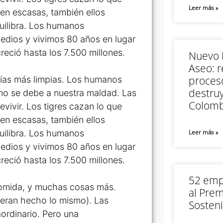
Leer más »
en escasas, también ellos
quilibra. Los humanos
edios y vivimos 80 años en lugar
reció hasta los 7.500 millones.
Nuevo M
Aseo: r
proceso
gías más limpias. Los humanos
destruy
no se debe a nuestra maldad. Las
Colomb
vivir. Los tigres cazan lo que
en escasas, también ellos
quilibra. Los humanos
Leer más »
edios y vivimos 80 años en lugar
reció hasta los 7.500 millones.
52 empr
 comida, y muchas cosas más.
al Prem
ieran hecho lo mismo). Las
Sosteni
ordinario. Pero una