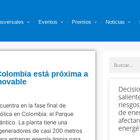
nsversales
Eventos
Premios
Noticias
 Colombia está próxima a
novable
Decisi
salient
riesgos
uentra en la fase final de
de ener
ólica en Colombia: el Parque
afectar
ántico. La planta tiene una
energét
generadores de casi 200 metros
ra entregar energía limpia para