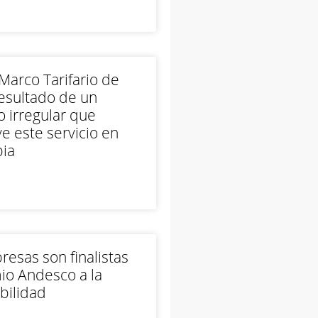
arco Tarifario de
esultado de un
 irregular que
e este servicio en
ia
esas son finalistas
io Andesco a la
bilidad