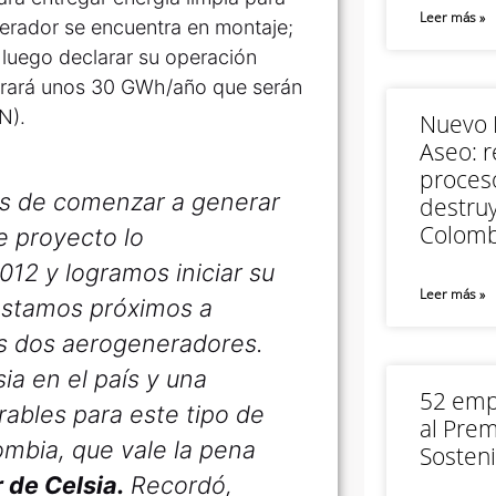
Leer más »
erador se encuentra en montaje;
 luego declarar su operación
nerará unos 30 GWh/año que serán
N).
Nuevo M
Aseo: r
proceso
s de comenzar a generar
destruy
Colomb
e proyecto lo
12 y logramos iniciar su
Leer más »
 estamos próximos a
os dos aerogeneradores.
sia en el país y una
52 empr
ables para este tipo de
al Prem
ombia, que vale la pena
Sosteni
r de Celsia.
Recordó,