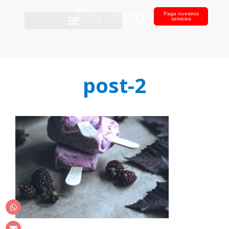
Paga nuestros
servicios
post-2