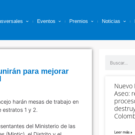
nsversales
Eventos
Premios
Noticias
eunirán para mejorar
d
Nuevo M
Aseo: r
proceso
Concejo harán mesas de trabajo en
destruy
 estratos 1 y 2.
Colomb
sentantes del Ministerio de las
Leer más »
(Mintic), el Distrito y el