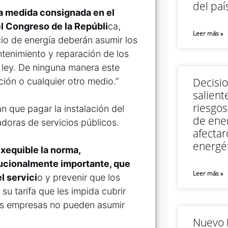
del paí
la medida consignada en el
l Congreso de la Repúbli
ca,
Leer más »
cio de energía deberán asumir los
ntenimiento y reparación de los
e ley. De ninguna manera este
Decisi
ción o cualquier otro medio.”
salient
riesgos
n que pagar la instalación del
de ener
doras de servicios públicos.
afectar
energét
xequible la norma,
tucionalmente importante, que
Leer más »
l servici
o y prevenir que los
u tarifa que les impida cubrir
las empresas no pueden asumir
Nuevo M