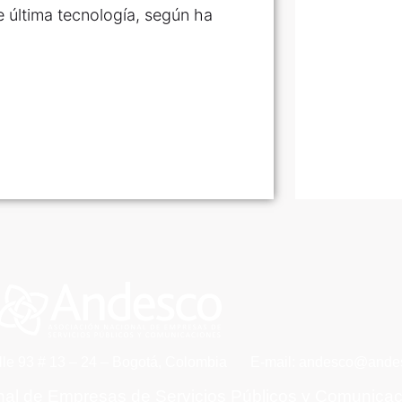
e última tecnología, según ha
lle 93 # 13 – 24 – Bogotá, Colombia
E-mail: andesco@andes
nal de Empresas de Servicios Públicos y Comunica