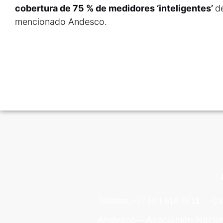
cobertura de 75 % de medidores ‘inteligentes’
d
mencionado Andesco.
Teléfono: +57 60 1 616 76 11
Ca
Andesco – Asociación Nacio