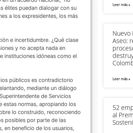
Leer más »
las élites puedan dialogar con su
nes a los expresidentes, los más
Nuevo M
Aseo: r
ión e incertidumbre. ¿Qué clase
proceso
siones y no acepta nada en
destruy
 de instituciones idóneas como el
Colomb
Leer más »
ios públicos es contradictorio
lantando, mediante un diálogo
l Superintendente de Servicios
e estas normas, apropiando los
52 empr
obre lo construido, reconociendo
al Prem
s posibles por parte de las
Sosteni
, en beneficio de los usuarios,