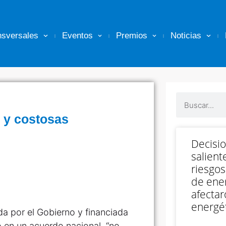
nsversales
Eventos
Premios
Noticias
 y costosas
Decisi
salient
riesgos
de ener
afectar
energét
da por el Gobierno y financiada
ó en un acuerdo nacional, “no