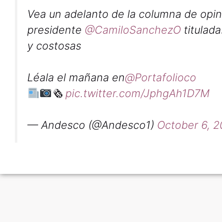
Vea un adelanto de la columna de opin
presidente
@CamiloSanchezO
titulad
y costosas
Léala el mañana en
@Portafolioco
🗞
pic.twitter.com/JphgAh1D7M
— Andesco (@Andesco1)
October 6, 