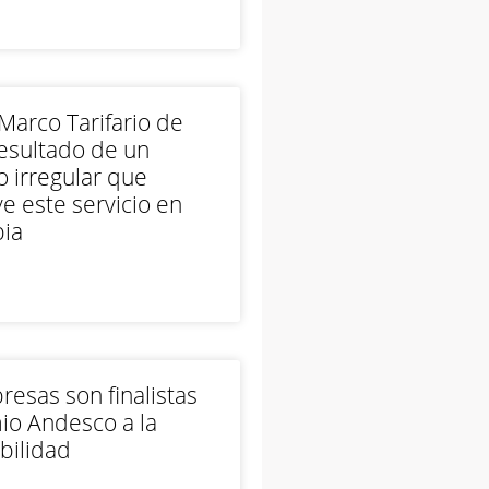
arco Tarifario de
esultado de un
 irregular que
e este servicio en
ia
esas son finalistas
io Andesco a la
bilidad