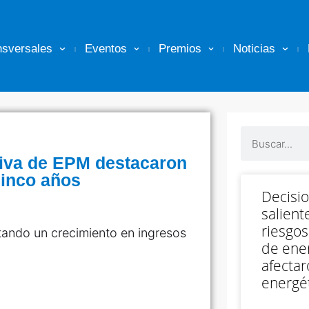
nsversales
Eventos
Premios
Noticias
tiva de EPM destacaron
cinco años
Decisi
salient
riesgos
tando un crecimiento en ingresos
de ener
afectar
energét