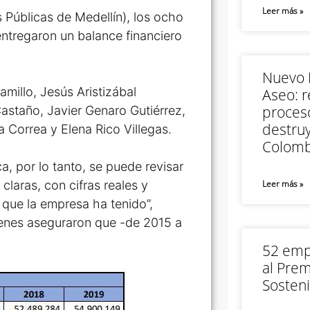
Leer más »
 Públicas de Medellín), los ocho
ntregaron un balance financiero
Nuevo M
amillo, Jesús Aristizábal
Aseo: r
proceso
staño, Javier Genaro Gutiérrez,
destruy
 Correa y Elena Rico Villegas.
Colomb
a, por lo tanto, se puede revisar
claras, con cifras reales y
Leer más »
que la empresa ha tenido”,
uienes aseguraron que -de 2015 a
52 empr
al Prem
Sosteni