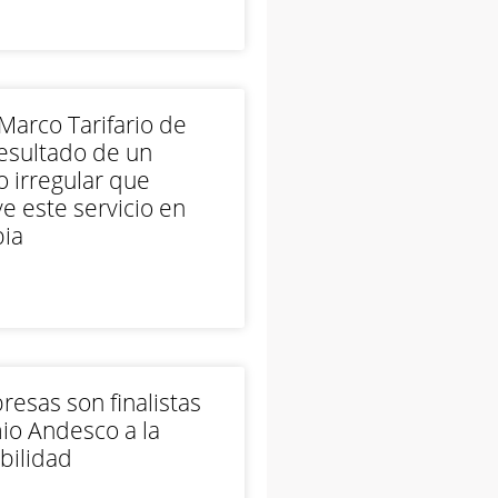
arco Tarifario de
esultado de un
 irregular que
e este servicio en
ia
esas son finalistas
io Andesco a la
bilidad