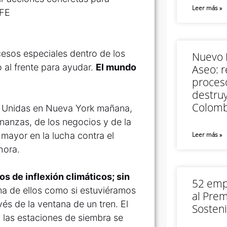
Leer más »
EFE
esos especiales dentro de los
Nuevo M
 al frente para ayudar.
El mundo
Aseo: r
proceso
destruy
Colomb
s Unidas en Nueva York mañana,
inanzas, de los negocios y de la
mayor en la lucha contra el
Leer más »
hora.
os de inflexión climáticos; sin
52 empr
 de ellos como si estuviéramos
al Prem
vés de la ventana de un tren. El
Sosteni
, las estaciones de siembra se