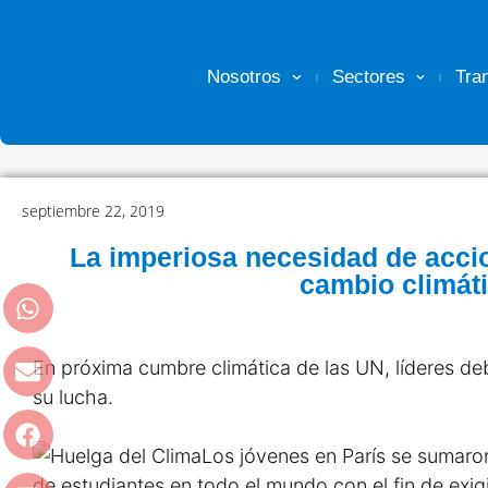
Nosotros
Sectores
Tra
septiembre 22, 2019
La imperiosa necesidad de accio
cambio climát
En próxima cumbre climática de las UN, líderes d
su lucha.
Los jóvenes en París se sumaron
de estudiantes en todo el mundo con el fin de exig