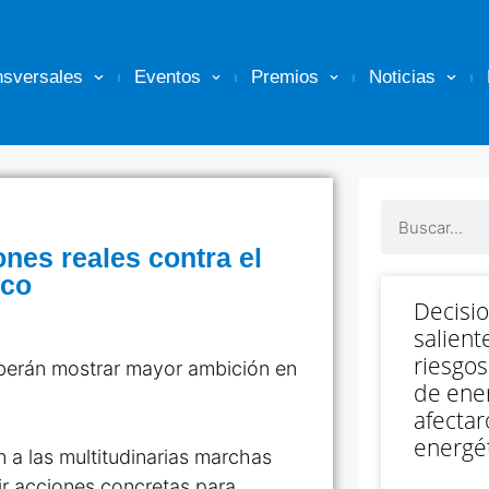
nsversales
Eventos
Premios
Noticias
nes reales contra el
ico
Decisi
salient
riesgos
eberán mostrar mayor ambición en
de ener
afectar
energét
 a las multitudinarias marchas
ir acciones concretas para