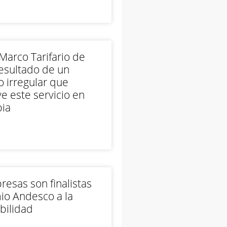
arco Tarifario de
esultado de un
 irregular que
e este servicio en
ia
esas son finalistas
io Andesco a la
bilidad