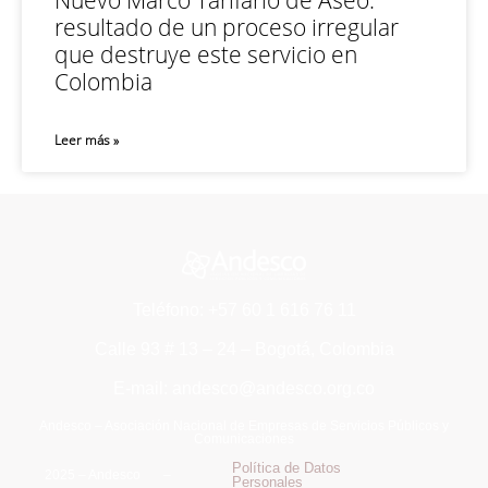
Nuevo Marco Tarifario de Aseo:
resultado de un proceso irregular
que destruye este servicio en
Colombia
Leer más »
Teléfono: +57 60 1 616 76 11
Calle 93 # 13 – 24 – Bogotá, Colombia
E-mail: andesco@andesco.org.co
Andesco – Asociación Nacional de Empresas de Servicios Públicos y
Comunicaciones
Política de Datos
2025 – Andesco –
Personales