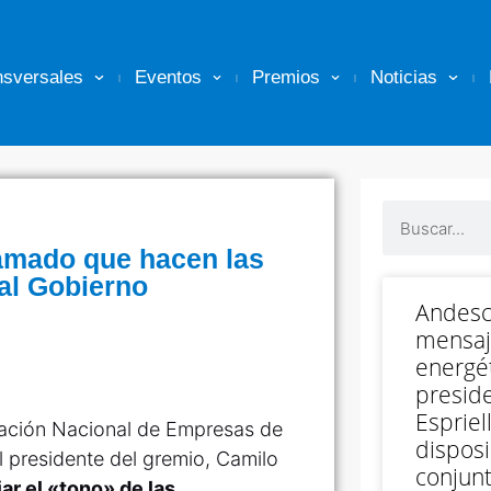
nsversales
Eventos
Premios
Noticias
llamado que hacen las
al Gobierno
Andesc
mensaj
energét
preside
Espriell
ciación Nacional de Empresas de
disposi
 presidente del gremio, Camilo
conjunt
ar el «tono» de las