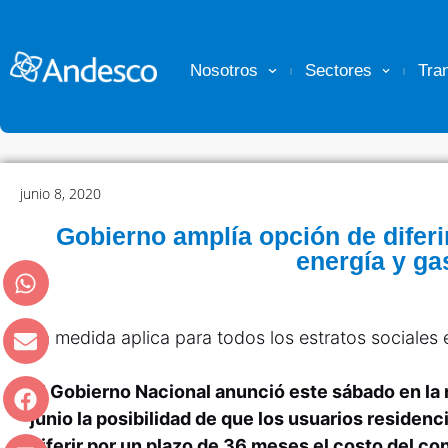
Nosotros
Sectores
Tra
junio 8, 2020
Gobierno amplía opción de diferi
energía y ga
La medida aplica para todos los estratos sociales e
El Gobierno Nacional anunció este sábado en la
junio la posibilidad de que los usuarios residenc
diferir por un plazo de 36 meses el costo del c