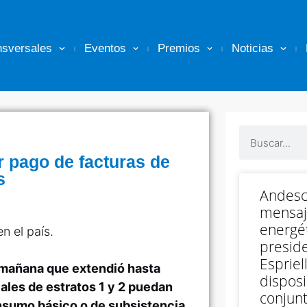
nsversales
Eventos
Premios
Noticias
r pago de facturas de
s
Andesc
mensaj
energét
n el país.
preside
Espriell
 mañana que extendió hasta
disposi
iales de estratos 1 y 2 puedan
conjunt
onsumo básico o de subsistencia