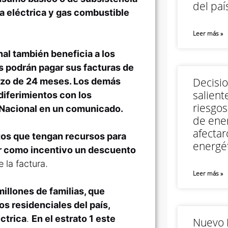
del paí
a eléctrica y gas combustible
Leer más »
al también beneficia a los
es podrán pagar sus facturas de
Decisi
plazo de 24 meses. Los demás
salient
diferimientos con los
riesgos
 Nacional en un comunicado.
de ener
afectar
atos que tengan recursos para
energét
r como incentivo un descuento
 la factura.
Leer más »
illones de familias, que
os residenciales del país,
éctrica
.
En el estrato 1 este
Nuevo M