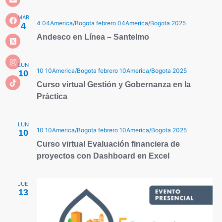
v
ó
l
i
n
MAR
a
s
4 04America/Bogota febrero 04America/Bogota 2025
4
f
t
d
Andesco en Línea – Santelmo
a
e
e
s
c
LUN
d
b
10 10America/Bogota febrero 10America/Bogota 2025
10
h
e
Curso virtual Gestión y Gobernanza en la
a
ú
E
Práctica
.
v
s
e
q
LUN
n
10 10America/Bogota febrero 10America/Bogota 2025
10
t
u
Curso virtual Evaluación financiera de
o
proyectos con Dashboard en Excel
e
d
JUE
13
a
y