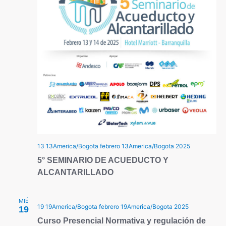
v
i
s
t
a
s
d
e
13 13America/Bogota febrero 13America/Bogota 2025
E
5° SEMINARIO DE ACUEDUCTO Y
ALCANTARILLADO
v
e
MIÉ
19 19America/Bogota febrero 19America/Bogota 2025
19
n
Curso Presencial Normativa y regulación de