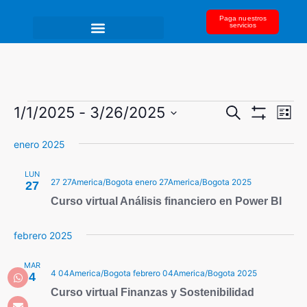
Paga nuestros
servicios
N
N
1/1/2025
 - 
3/26/2025
B
L
u
a
M
S
i
a
O
s
v
enero 2025
s
S
e
c
e
v
T
t
a
l
R
a
g
LUN
r
A
27 27America/Bogota enero 27America/Bogota 2025
e
27
e
a
R
Curso virtual Análisis financiero en Power BI
F
c
c
g
I
i
c
L
a
T
febrero 2025
ó
i
R
n
c
O
o
MAR
S
d
4 04America/Bogota febrero 04America/Bogota 2025
4
n
i
e
Curso virtual Finanzas y Sostenibilidad
a