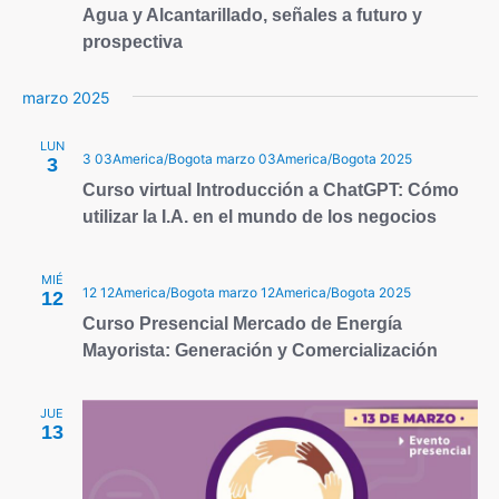
t
Agua y Alcantarillado, señales a futuro y
prospectiva
o
s
marzo 2025
LUN
3 03America/Bogota marzo 03America/Bogota 2025
3
Curso virtual Introducción a ChatGPT: Cómo
utilizar la I.A. en el mundo de los negocios
MIÉ
12 12America/Bogota marzo 12America/Bogota 2025
12
Curso Presencial Mercado de Energía
Mayorista: Generación y Comercialización
JUE
13