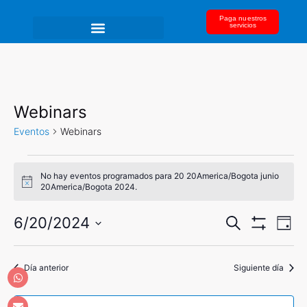
Paga nuestros
servicios
Webinars
Eventos
Webinars
No hay eventos programados para 20 20America/Bogota junio
A
20America/Bogota 2024.
v
i
N
N
s
6/20/2024
B
D
o
u
a
M
S
í
a
O
s
v
a
S
e
c
e
Día anterior
v
Siguiente día
T
a
l
R
g
r
A
e
e
a
R