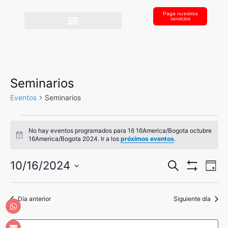
Paga nuestros
servicios
Seminarios
Eventos
Seminarios
No hay eventos programados para 16 16America/Bogota octubre
A
16America/Bogota 2024. Ir a los
próximos eventos
.
v
i
N
N
s
10/16/2024
B
D
o
u
a
M
S
í
a
O
s
v
a
S
e
c
e
Día anterior
v
Siguiente día
T
a
l
R
g
r
A
e
e
a
R