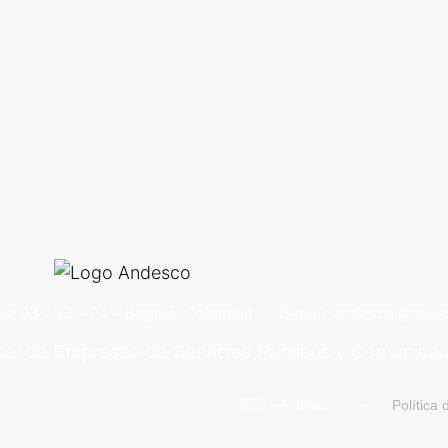
lle 93 # 13 – 24 – Bogotá, Colombia
E-mail: andesco@andes
nal de Empresas de Servicios Públicos y Comunica
Política
2025 – Andesco –