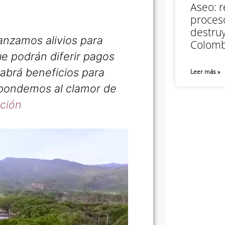
Aseo: r
proceso
destruy
anzamos alivios para
Colomb
ue podrán diferir pagos
abrá beneficios para
Leer más »
espondemos al clamor de
ción