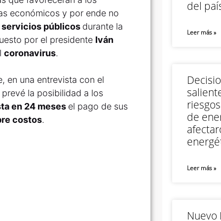
del paí
as económicos y por ende no
e
servicios públicos
durante la
Leer más »
puesto por el presidente
Iván
l
coronavirus
.
Decisi
, en una entrevista con el
salient
 prevé la posibilidad a los
riesgos
asta en 24 meses
el pago de sus
de ener
bre costos
.
afectar
energét
Leer más »
Nuevo M