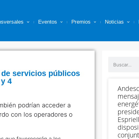
nsversales
Eventos
Premios
Noticias
 de servicios públicos
 y 4
Andesc
mensaj
energét
ambién podrían acceder a
preside
rdo con los operadores o
Espriell
disposi
conjunt
s que favorecerán a los