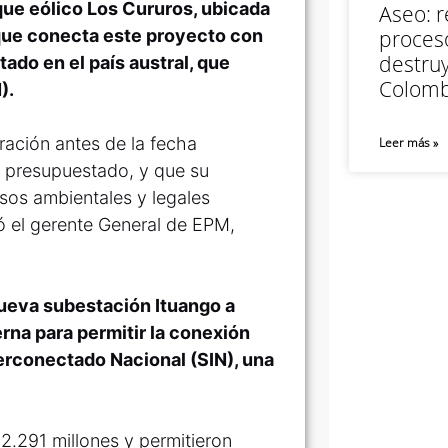
que eólico Los Cururos, ubicada
Aseo: r
que conecta este proyecto con
proceso
destruy
ado en el país austral, que
Colomb
).
ración antes de la fecha
Leer más »
l presupuestado, y que su
sos ambientales y legales
ló el gerente General de EPM,
nueva subestación Ituango a
rna para permitir la conexión
nterconectado Nacional (SIN), una
.291 millones y permitieron