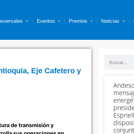
nsversales
Eventos
Premios
Noticias
tioquia, Eje Cafetero y
Andesc
mensaj
energét
preside
Espriell
disposi
tura de transmisión y
conjunt
rrolla sus operaciones en