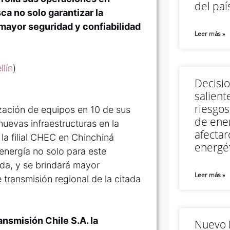
del paí
sca no solo garantizar la
 mayor seguridad y confiabilidad
Leer más »
lín
)
Decisi
salient
riesgos
ización de equipos en 10 de sus
de ener
nuevas infraestructuras en la
afectar
la filial CHEC en Chinchiná
energét
 energía no solo para este
da, y se brindará mayor
Leer más »
e transmisión regional de la citada
ansmisión Chile S.A. la
Nuevo M